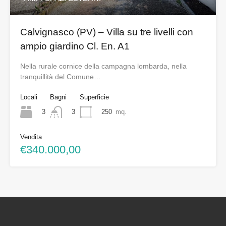
Calvignasco (PV) – Villa su tre livelli con
ampio giardino Cl. En. A1
Nella rurale cornice della campagna lombarda, nella
tranquillità del Comune…
Locali
Bagni
Superficie
3
250
mq.
3
Vendita
€340.000,00