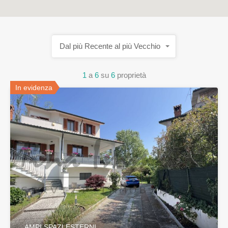
Dal più Recente al più Vecchio
1
a
6
su
6
proprietà
In evidenza
AMPI SPAZI ESTERNI