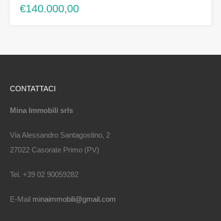
€140.000,00
CONTATTACI
Mina Immobili srls
Via Alessandro Santagostino, 2
27022 Casorate Primo (PV)
Tel. +39 02 90059282
E-Mail
minaimmobili@gmail.com