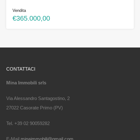
Vendita
€365.000,00
CONTATTACI
Mina Immobili srls
Via Alessandro Santagostino, 2
27022 Casorate Primo (PV)
Tel. +39 02 90059282
E-Mail
minaimmobili@gmail.com