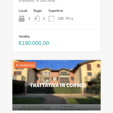
A Binasco, in una zona…
Locali
Bagni
Superficie
Mt.q
3
120
2
Vendita
€190.000,00
In evidenza