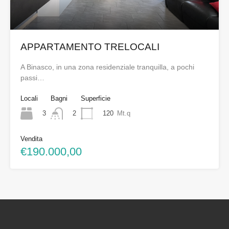
APPARTAMENTO TRELOCALI
A Binasco, in una zona residenziale tranquilla, a pochi
passi…
Locali
Bagni
Superficie
3
120
Mt.q
2
Vendita
€190.000,00