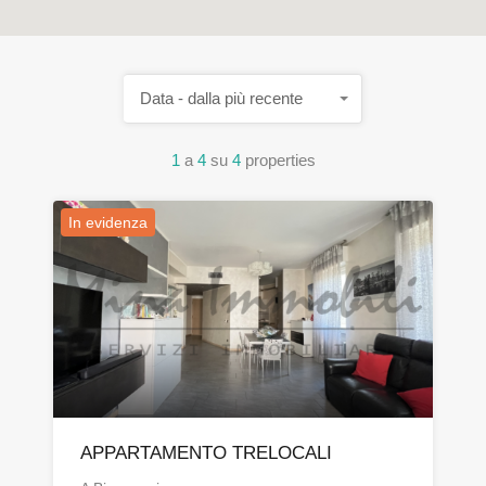
Data - dalla più recente
1
a
4
su
4
properties
In evidenza
APPARTAMENTO TRELOCALI