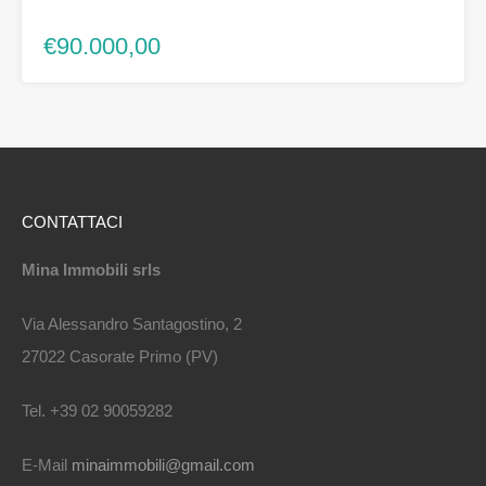
€90.000,00
CONTATTACI
Mina Immobili srls
Via Alessandro Santagostino, 2
27022 Casorate Primo (PV)
Tel. +39 02 90059282
E-Mail
minaimmobili@gmail.com