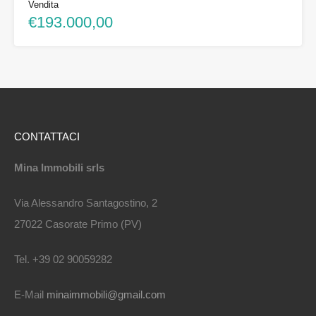
Vendita
€193.000,00
CONTATTACI
Mina Immobili srls
Via Alessandro Santagostino, 2
27022 Casorate Primo (PV)
Tel. +39 02 90059282
E-Mail
minaimmobili@gmail.com