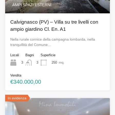
AMPI SPAZI ESTERNI
Calvignasco (PV) – Villa su tre livelli con
ampio giardino Cl. En. A1
Nella rurale cornice della campagna lombarda, nella
tranquillità del Comune…
Locali
Bagni
Superficie
3
250
mq.
3
Vendita
€340.000,00
In evidenza