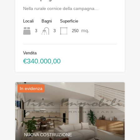
Nella rurale cornice della campagna…
Locali
Bagni
Superficie
mq.
3
250
3
Vendita
€340.000,00
In evidenza
NUOVA COSTRUZIONE