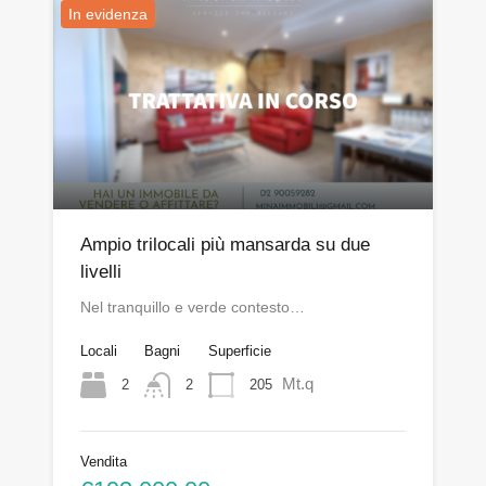
In evidenza
Ampio trilocali più mansarda su due
livelli
Nel tranquillo e verde contesto…
Locali
Bagni
Superficie
Mt.q
2
205
2
Vendita