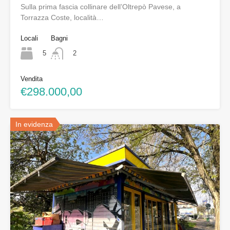
Sulla prima fascia collinare dell’Oltrepò Pavese, a
Torrazza Coste, località…
Locali
Bagni
5
2
Vendita
€298.000,00
In evidenza