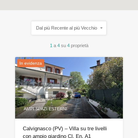
Dal più Recente al più Vecchio
1
a
4
su
4
proprietà
In evidenza
AMPI SPAZI ESTERNI
Calvignasco (PV) – Villa su tre livelli
con ampio giardino Cl. En. A1