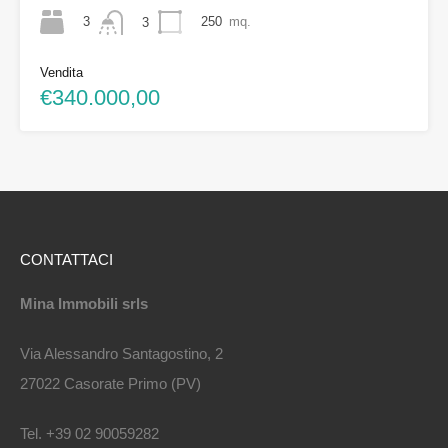
3
250
mq.
3
Vendita
€340.000,00
CONTATTACI
Mina Immobili srls
Via Alessandro Santagostino, 2
27022 Casorate Primo (PV)
Tel. +39 02 90059282