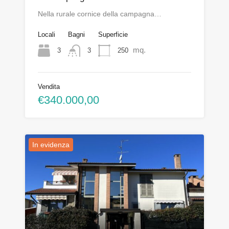
Nella rurale cornice della campagna…
Locali
Bagni
Superficie
mq.
3
250
3
Vendita
€340.000,00
In evidenza