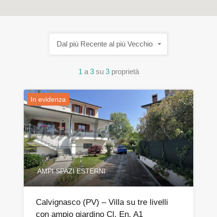
Dal più Recente al più Vecchio
1
a
3
su
3
proprietà
In evidenza
AMPI SPAZI ESTERNI
Calvignasco (PV) – Villa su tre livelli
con ampio giardino Cl. En. A1