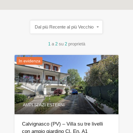
Dal più Recente al più Vecchio
1
a
2
su
2
proprietà
In evidenza
AMPI SPAZI ESTERNI
Calvignasco (PV) – Villa su tre livelli
con ampio giardino Cl. En. A1