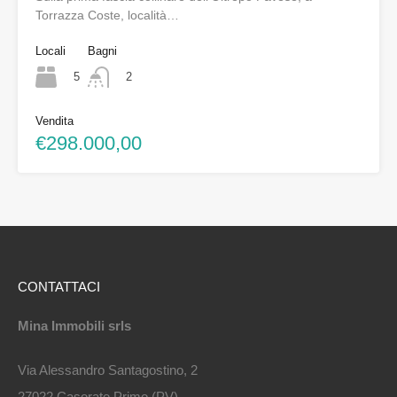
Torrazza Coste, località…
Locali
Bagni
5
2
Vendita
€298.000,00
CONTATTACI
Mina Immobili srls
Via Alessandro Santagostino, 2
27022 Casorate Primo (PV)