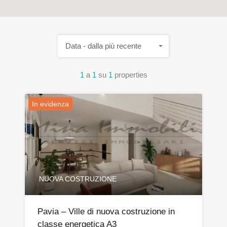
Data - dalla più recente
1
a
1
su
1
properties
In evidenza
NUOVA COSTRUZIONE
Pavia – Ville di nuova costruzione in
classe energetica A3