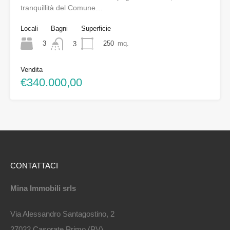
tranquillità del Comune…
Locali
Bagni
Superficie
3
250
mq.
3
Vendita
€340.000,00
CONTATTACI
Mina Immobili srls
Via Alessandro Santagostino, 2
27022 Casorate Primo (PV)