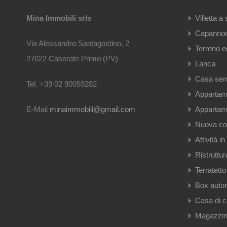
Mina Immobili srls
Villetta a
Capanno
Via Alessandro Santagostino, 2
Terreno ed
27022 Casorate Primo (PV)
Lanca
Casa sem
Tel. +39 02 90059282
Appartame
E-Mail
minaimmobili@gmail.com
Appartame
Nuova co
Attività i
Ristruttur
Terratetto
Box auto
Casa di c
Magazzi