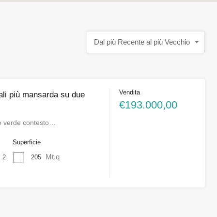
Dal più Recente al più Vecchio
Vendita
ali più mansarda su due
€193.000,00
 e verde contesto…
i
Superficie
Mt.q
205
2