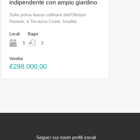
indipendente con ampio giardino
Sulla prima fascia collinare dell’Oltrepò
Pavese, a Torrazza Coste, località…
Locali
Bagni
5
2
Vendita
€298.000,00
Seguici sui nostri profili social