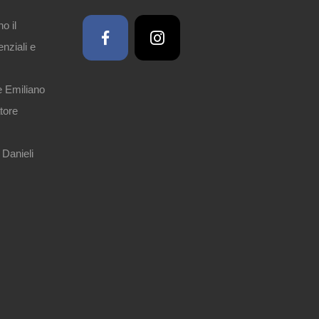
o il
enziali e
e Emiliano
tore
 Danieli