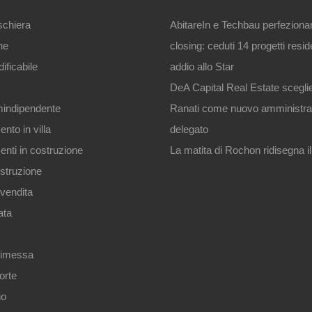
 schiera
AbitareIn e Techbau perfezionan
ne
closing: ceduti 14 progetti resid
ificabile
addio allo Star
DeA Capital Real Estate scegli
indipendente
Ranati come nuovo amministra
nto in villa
delegato
nti in costruzione
La matita di Rochon ridisegna il
struzione
n vendita
ata
rimessa
orte
no