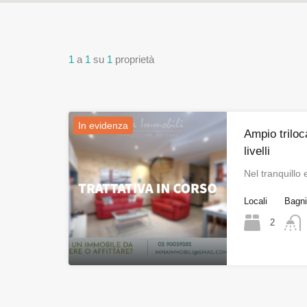
1
a
1
su
1
proprietà
In evidenza
Ampio triloc
livelli
Nel tranquillo
Locali
Bagn
2