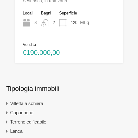
A Binasco, in una zona…
Locali
Bagni
Superficie
Mt.q
3
120
2
Vendita
€190.000,00
Tipologia immobili
Villetta a schiera
Capannone
Terreno edificabile
Lanca