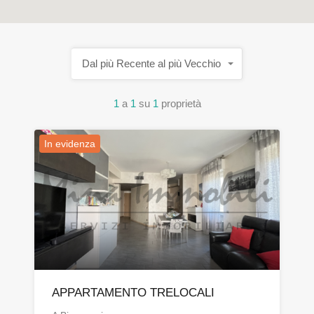
Dal più Recente al più Vecchio
1
a
1
su
1
proprietà
In evidenza
APPARTAMENTO TRELOCALI