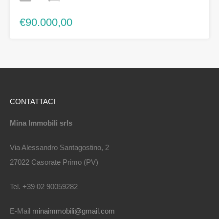
€90.000,00
CONTATTACI
Mina Immobili srls
Via Alessandro Santagostino, 2
27022 Casorate Primo (PV)
Tel. +39 02 90059282
E-Mail
minaimmobili@gmail.com